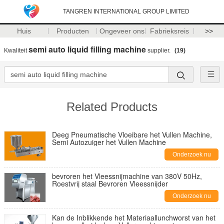
TANGREN INTERNATIONAL GROUP LIMITED
Huis
Producten
Ongeveer ons
Fabrieksreis
>>
semi auto liquid filling machine
Kwaliteit
supplier.
(19)
Related Products
Deeg Pneumatische Vloeibare het Vullen Machine,
Semi Autozuiger het Vullen Machine
Onderzoek nu
bevroren het Vleessnijmachine van 380V 50Hz,
Roestvrij staal Bevroren Vleessnijder
Onderzoek nu
Kan de Inblikkende het Materiaallunchworst van het