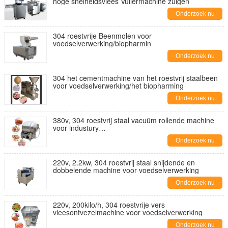
hoge snelheidsvlees Vullermachine zuigen
Onderzoek nu
304 roestvrije Beenmolen voor
voedselverwerking/biopharmin
Onderzoek nu
304 het cementmachine van het roestvrij staalbeen
voor voedselverwerking/het biopharming
Onderzoek nu
380v, 304 roestvrij staal vacuüm rollende machine
voor industury
voedselverwerking/biogeneeskunde/natuurlijke
Onderzoek nu
voeding
220v, 2.2kw, 304 roestvrij staal snijdende en
dobbelende machine voor voedselverwerking
Onderzoek nu
220v, 200kilo/h, 304 roestvrije vers
vleesontvezelmachine voor voedselverwerking
Onderzoek nu