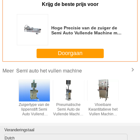
Krijg de beste prijs voor
Hoge Precisie van de zuiger de
Semi Auto Vullende Machine met
Pneumatische Controle
Doorgaan
Semi auto het vullen machine
Meer
Zuigertype van de
Pneumatische
Vloeibare
Zuigertype
lippenstift Semi
Semi Auto de
Kwantitatieve het
lippensti
Auto Vullende
Vullende Machine
Vullen Machine,
Auto Vul
Machine met het
Hoge Precisie van
Dubbele Plastic
Machine m
Verwarmen/het
de lijmbuis voor
Fles Semi
Verwarm
Bewegen
Deeg het Vullen
Automatische het
Bewe
Veranderingstaal
Vullen Machine
Dutch