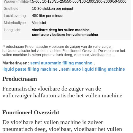
Waaier (milliliter):
5-60 / 10-120/25-250/50-500/100-1000/300-2000/50-5000
Snelheid:
10-30 stukken per minuut
Luchtlevering:
450 liter per minuut
Materiaaltype:
Vloeistof
vloeibare deeg het vullen machine
Hoog licht:
,
semi auto vloeibare het vullen machine
Productnaam Pneumatische vloeibare de zuiger van de vullerzuiger
halfautomatische het vullen machine Functioneel Overzicht De vloeibare het
vullen machine is zuiver pneumatisch deeg, vloeibaar, vloeibaar het ...
semi automatic filling machine
Markeringen:
,
liquid paste filling machine
semi auto liquid filling machine
,
Productnaam
Pneumatische vloeibare de zuiger van de
vullerzuiger halfautomatische het vullen machine
Functioneel Overzicht
De vloeibare het vullen machine is zuiver
pneumatisch deeg, vloeibaar, vloeibaar het vullen