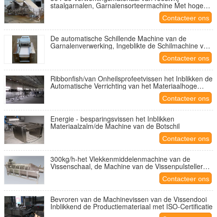
staalgarnalen, Garnalensorteermachine Met hoge
weerstand
Contacteer ons
De automatische Schillende Machine van de
Garnalenverwerking, Ingeblikte de Schilmachine van
Vissengarnalen
Contacteer ons
Ribbonfish/van Onheilsprofeetvissen het Inblikken de
Automatische Verrichting van het Materiaalhoge
rendement
Contacteer ons
Energie - besparingsvissen het Inblikken
Materiaalzalm/de Machine van de Botschil
Contacteer ons
300kg/h-het Vlekkenmiddelenmachine van de
Vissenschaal, de Machine van de Vissenpulsteller
voor Ingeblikte Productielijn
Contacteer ons
Bevroren van de Machinevissen van de Vissendooi
Inblikkend de Productiemateriaal met ISO-Certificatie