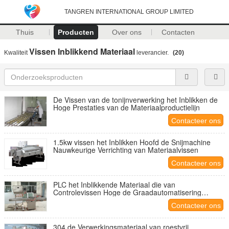
TANGREN INTERNATIONAL GROUP LIMITED
Thuis
Producten
Over ons
Contacten
Vissen Inblikkend Materiaal
Kwaliteit
leverancier.
(20)
De Vissen van de tonijnverwerking het Inblikken de
Hoge Prestaties van de Materiaalproductielijn
Contacteer ons
1.5kw vissen het Inblikken Hoofd de Snijmachine
Nauwkeurige Verrichting van Materiaalvissen
Contacteer ons
PLC het Inblikkende Materiaal die van
Controlevissen Hoge de Graadautomatisering
toevoegen van de Soepmachine
Contacteer ons
304 de Verwerkingsmateriaal van roestvrij