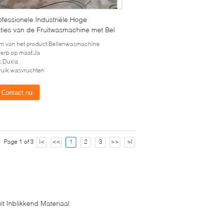
fessionele Industriële Hoge
aties van de Fruitwasmachine met Bel
 van het product:Bellenwasmachine
erp op maat:Ja
:Duxia
uik:wasvruchten
Contact nu
Page 1 of 3
|<
<<
1
2
3
>>
>|
it Inblikkend Materiaal