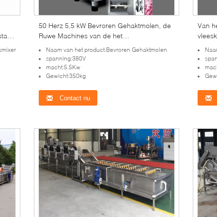
50 Herz 5,5 kW Bevroren Gehaktmolen, de
Van h
taal
Ruwe Machines van de het
vlees
Voedselverwerking van de
17.6kw
smixer
Naam van het product:Bevroren Gehaktmolen
Naam
Vleesgehaktmolen
spanning:380V
spa
macht:5.5Kw
mac
Gewicht:350kg
Gew
Contact nu