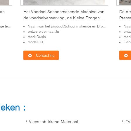
van
Het Voedsel Schoonmakende Machine van
De pro
de voedselverwerking, de Kleine Drogende
Prest
Machine van het Groottevoedsel
nsportband
Naam van het product:Schoonmakende en Drogende Lijn
Naam
ontwerp op maat:Ja
ontw
merk:Duxia
merk
model:DX
Gebr
Contact nu
rieken：
Vlees Inblikkend Materiaal
Fru