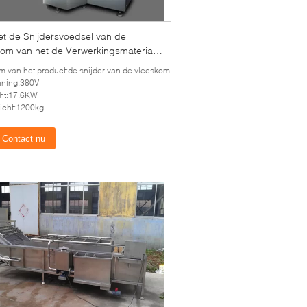
et de Snijdersvoedsel van de
kom van het de Verwerkingsmateriaal
 het Roestvrije staalpot
 van het product:de snijder van de vleeskom
nning:380V
ht:17.6KW
icht:1200kg
Contact nu