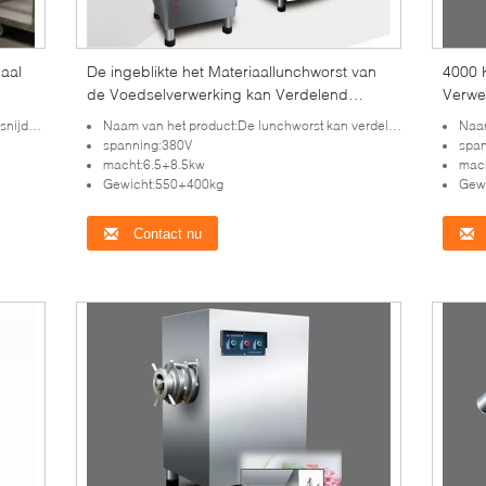
iaal
De ingeblikte het Materiaallunchworst van
4000 
de Voedselverwerking kan Verdelend
Verwe
Vuller typen
Bevro
oorbereiden
Naam van het product:De lunchworst kan verdelend vuller typen
Naam
spanning:380V
spa
macht:6.5+8.5kw
mac
Gewicht:550+400kg
Gew
Contact nu