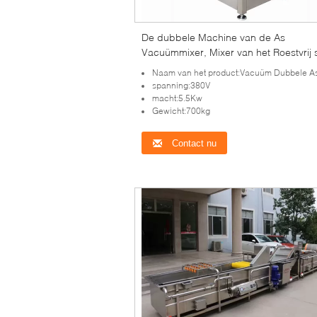
De dubbele Machine van de As
Vacuümmixer, Mixer van het Roestvrij s
de Industriële Voedsel
Naam van het product:Vacuüm Dubbele A
spanning:380V
macht:5.5Kw
Gewicht:700kg
Contact nu