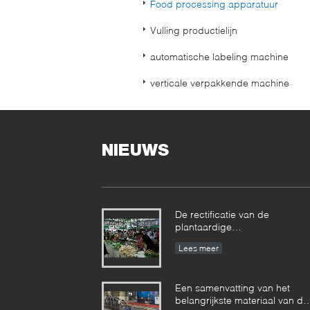
Food processing apparatuur
Vulling productielijn
automatische labeling machine
verticale verpakkende machine
NIEUWS
De rectificatie van de
plantaardige
verwerkingsproductielijn van 
Lees meer
landbouwersmarkt
Een samenvatting van het
belangrijkste materiaal van de