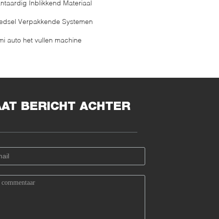
antaardig Inblikkend Materiaal
edsel Verpakkende Systemen
mi auto het vullen machine
AAT BERICHT ACHTER