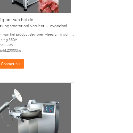
Kg per van het de
rkingsmateriaal van het Uurvoedsel
ren het Vleessnijmachine
 van het product:Bevroren vlees snijmachine
nning:380V
ht:85KW
icht:20000kg
Contact nu