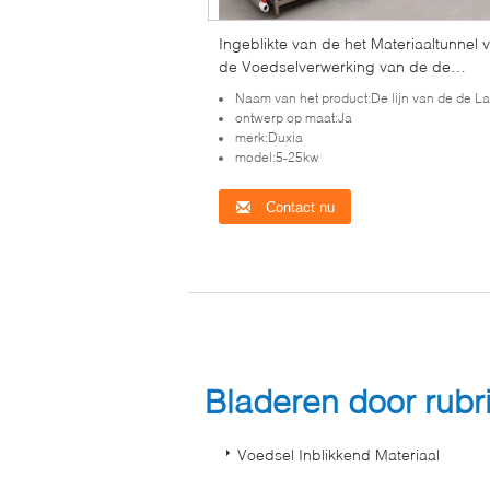
Ingeblikte van de het Materiaaltunnel 
de Voedselverwerking van de de
Transportband Lage Temperatuur de
Naam van het product:De lijn van de de Lage temperatuursterilisatie van de tunneltra
Sterilisatielijn
ontwerp op maat:Ja
merk:Duxia
model:5-25kw
Contact nu
Bladeren door rub
Voedsel Inblikkend Materiaal