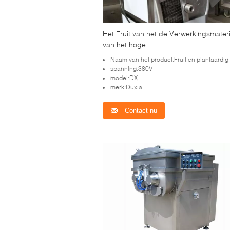
Het Fruit van het de Verwerkingsmater
van het hoge
Capaciteitsvoedsel/Plantaardige
Naam van het product:Fruit en plantaardig snijdende machine ingeblikt product die machine v
Snijmachinemachine
spanning:380V
model:DX
merk:Duxia
Contact nu