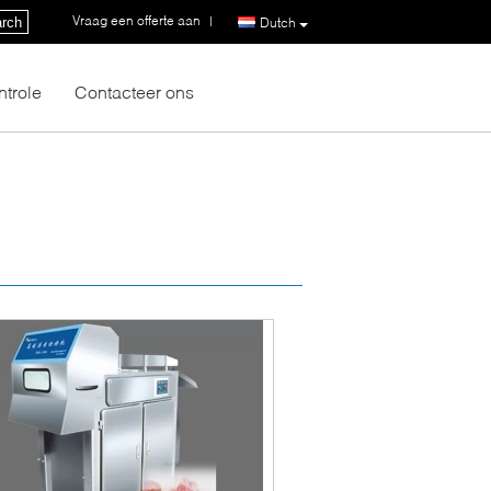
Vraag een offerte aan
|
rch
Dutch
ntrole
Contacteer ons