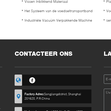
Vissen Inblikkend Materiaal
Pl
Het Systeem van de voedseltransportband
Vo
Industriële Vacuüm Verpakkende Machine
se
CONTACTEER ONS
L
de
Factory Adres:
Songjiangdistrict, Shanghai
201620, P.R.China