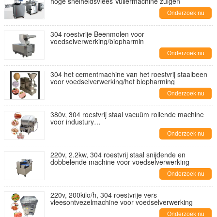
hoge snelheidsvlees Vullermachine zuigen
Onderzoek nu
304 roestvrije Beenmolen voor
voedselverwerking/biopharmin
Onderzoek nu
304 het cementmachine van het roestvrij staalbeen
voor voedselverwerking/het biopharming
Onderzoek nu
380v, 304 roestvrij staal vacuüm rollende machine
voor industury
voedselverwerking/biogeneeskunde/natuurlijke
Onderzoek nu
voeding
220v, 2.2kw, 304 roestvrij staal snijdende en
dobbelende machine voor voedselverwerking
Onderzoek nu
220v, 200kilo/h, 304 roestvrije vers
vleesontvezelmachine voor voedselverwerking
Onderzoek nu