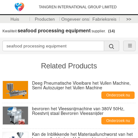
TANGREN INTERNATIONAL GROUP LIMITED
Huis
Producten
Ongeveer ons
Fabrieksreis
>>
seafood processing equipment
Kwaliteit
supplier.
(14)
Related Products
Deeg Pneumatische Vloeibare het Vullen Machine,
Semi Autozuiger het Vullen Machine
Onderzoek nu
bevroren het Vleessnijmachine van 380V 50Hz,
Roestvrij staal Bevroren Vleessnijder
Onderzoek nu
Kan de Inblikkende het Materiaallunchworst van het