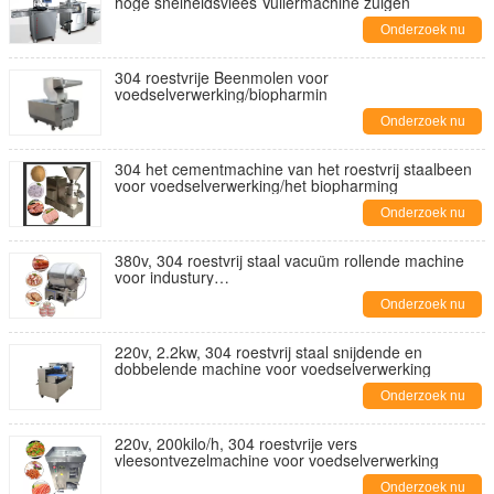
hoge snelheidsvlees Vullermachine zuigen
Onderzoek nu
304 roestvrije Beenmolen voor
voedselverwerking/biopharmin
Onderzoek nu
304 het cementmachine van het roestvrij staalbeen
voor voedselverwerking/het biopharming
Onderzoek nu
380v, 304 roestvrij staal vacuüm rollende machine
voor industury
voedselverwerking/biogeneeskunde/natuurlijke
Onderzoek nu
voeding
220v, 2.2kw, 304 roestvrij staal snijdende en
dobbelende machine voor voedselverwerking
Onderzoek nu
220v, 200kilo/h, 304 roestvrije vers
vleesontvezelmachine voor voedselverwerking
Onderzoek nu