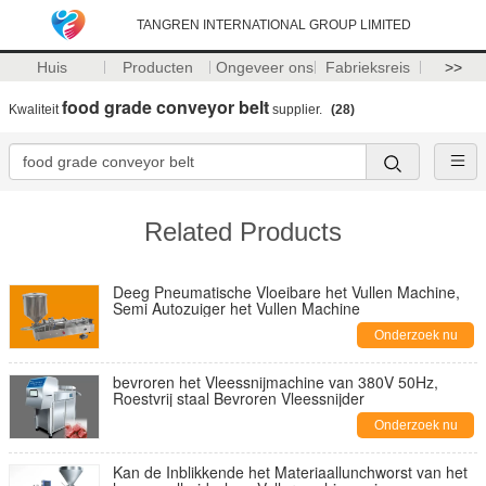
TANGREN INTERNATIONAL GROUP LIMITED
Huis
Producten
Ongeveer ons
Fabrieksreis
>>
food grade conveyor belt
Kwaliteit
supplier.
(28)
Related Products
Deeg Pneumatische Vloeibare het Vullen Machine,
Semi Autozuiger het Vullen Machine
Onderzoek nu
bevroren het Vleessnijmachine van 380V 50Hz,
Roestvrij staal Bevroren Vleessnijder
Onderzoek nu
Kan de Inblikkende het Materiaallunchworst van het