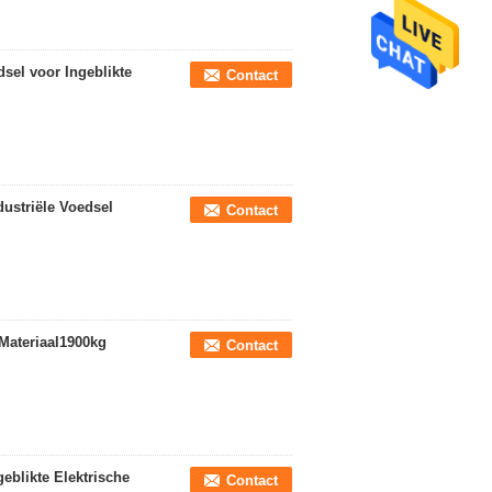
dsel voor Ingeblikte
Contact
ndustriële Voedsel
Contact
 Materiaal1900kg
Contact
eblikte Elektrische
Contact