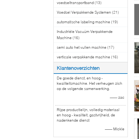
voedseltransportband
(13)
Voedsel Verpakkende Systemen
(21)
automatische labeling machine
(19)
Industriële Vacuüm Verpakkende
Machine
(16)
semi auto het vullen machine
(17)
verticale verpakkende machine
(16)
Klantenoverzichten
De goede dienst, en hoog -
kwaliteitsmachine. Het verheugen zich
op de volgende samenwerking.
—— zac
Rijpe productielijn, volledig materiaal
en hoog - kwaliteit, gastvrijheid, de
nadenkende dienst
—— Mickle