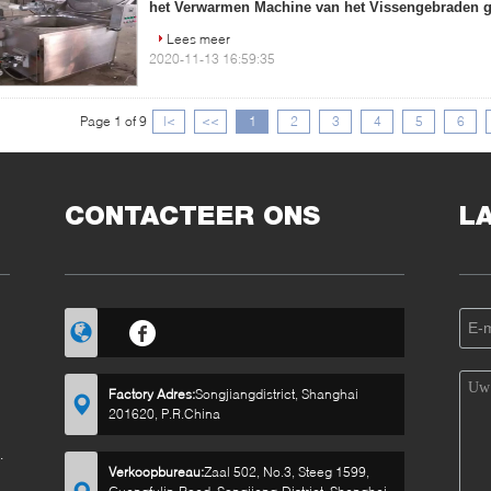
het Verwarmen Machine van het Vissengebraden g
Lees meer
2020-11-13 16:59:35
Page 1 of 9
|<
<<
1
2
3
4
5
6
CONTACTEER ONS
L
de
Factory Adres:
Songjiangdistrict, Shanghai
201620, P.R.China
Verkoopbureau:
Zaal 502, No.3, Steeg 1599,