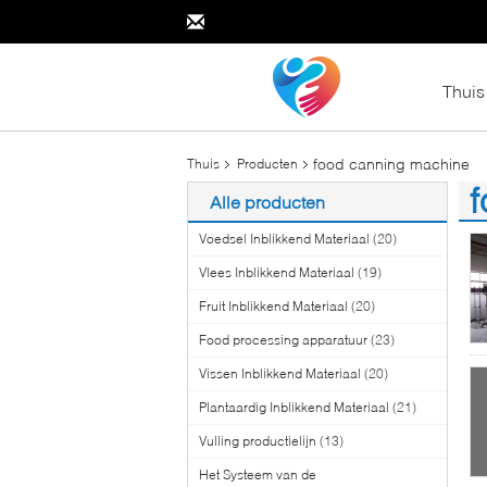
Thuis
food canning machine
Thuis
Producten
Alle producten
(8
Voedsel Inblikkend Materiaal
(20)
Vlees Inblikkend Materiaal
(19)
Fruit Inblikkend Materiaal
(20)
Food processing apparatuur
(23)
Vissen Inblikkend Materiaal
(20)
Plantaardig Inblikkend Materiaal
(21)
Vulling productielijn
(13)
Het Systeem van de