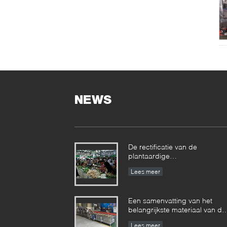
NEWS
De rectificatie van de
plantaardige
verwerkingsproductielijn van 
Lees meer
landbouwersmarkt
Een samenvatting van het
belangrijkste materiaal van de
ingeblikte productielijn
Lees meer