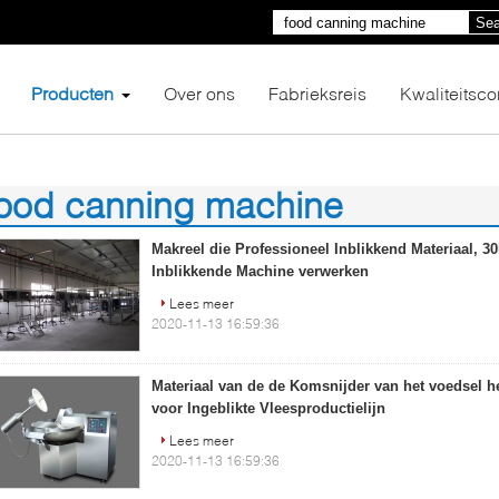
Sea
Producten
Over ons
Fabrieksreis
Kwaliteitsco
food canning machine
1)
Makreel die Professioneel Inblikkend Materiaal, 3
Inblikkende Machine verwerken
Lees meer
2020-11-13 16:59:36
Materiaal van de de Komsnijder van het voedsel h
voor Ingeblikte Vleesproductielijn
Lees meer
2020-11-13 16:59:36