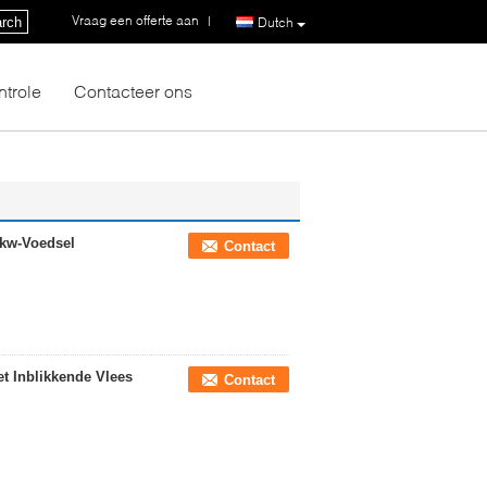
Vraag een offerte aan
|
rch
Dutch
ntrole
Contacteer ons
0kw-Voedsel
Contact
et Inblikkende Vlees
Contact