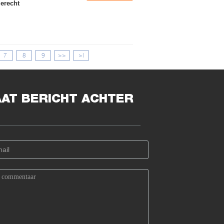
erecht
7
8
9
>>
>|
AAT BERICHT ACHTER