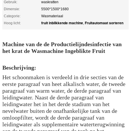
Gebruik:
waskratten
Dimensie:
5500*1500*1680
Categorie:
Wasmateriaal
fruit inblikkende machine
Fruitautomaat sorteren
Hoog licht:
,
Machine van de de Productielijndesinfectie van
het krat de Wasmachine Ingeblikte Fruit
Beschrijving:
Het schoonmaken is verdeeld in drie secties van de
eerste paragraaf van heet alkalisch water, de tweede
paragraaf van warm water, de derde paragraaf van
leidingwater. Naast de derde paragraaf van
leidingwater het in het derde stadium van het
nevelwater buiten de onafhankelijke tank van de
omloopfilter, wordt de derde paragraaf van
leidingwater als supplementaire waterterugwinning
aan de tweede paragraaf van de tank na het