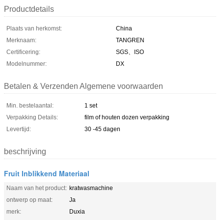
Productdetails
Plaats van herkomst:
China
Merknaam:
TANGREN
Certificering:
SGS、ISO
Modelnummer:
DX
Betalen & Verzenden Algemene voorwaarden
Min. bestelaantal:
1 set
Verpakking Details:
film of houten dozen verpakking
Levertijd:
30 -45 dagen
beschrijving
Fruit Inblikkend Materiaal
Naam van het product:
kratwasmachine
ontwerp op maat:
Ja
merk:
Duxia