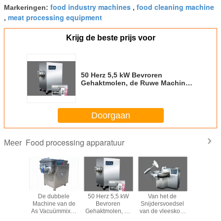
food industry machines
food cleaning machine
Markeringen:
,
meat processing equipment
,
Krijg de beste prijs voor
50 Herz 5,5 kW Bevroren
Gehaktmolen, de Ruwe Machines
van de het Voedselverwerking
van de Vleesgehaktmolen
Doorgaan
Food processing apparatuur
Meer
 per van
De dubbele
50 Herz 5,5 kW
Van het de
Het Fruit 
 de
Machine van de
Bevroren
Snijdersvoedsel
de
ngsmateriaal
As Vacuümmixer,
Gehaktmolen, de
van de vleeskom
Verwerking
 het
Mixer van het
Ruwe Machines
van het de
van het