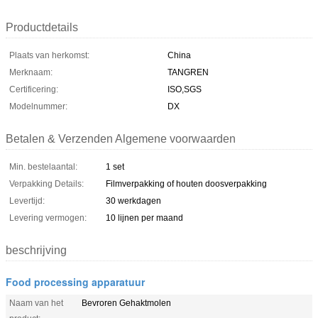
Productdetails
Plaats van herkomst:
China
Merknaam:
TANGREN
Certificering:
ISO,SGS
Modelnummer:
DX
Betalen & Verzenden Algemene voorwaarden
Min. bestelaantal:
1 set
Verpakking Details:
Filmverpakking of houten doosverpakking
Levertijd:
30 werkdagen
Levering vermogen:
10 lijnen per maand
beschrijving
Food processing apparatuur
Naam van het
Bevroren Gehaktmolen