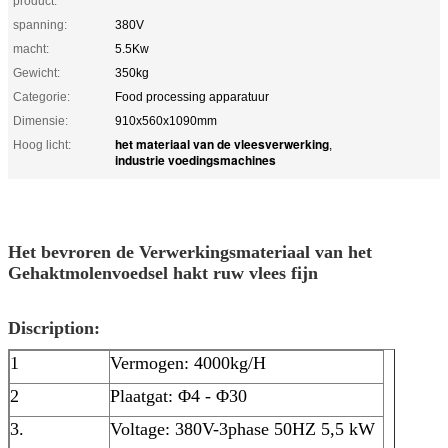
product:
spanning:
380V
macht:
5.5Kw
Gewicht:
350kg
Categorie:
Food processing apparatuur
Dimensie:
910x560x1090mm
het materiaal van de vleesverwerking
Hoog licht:
,
industrie voedingsmachines
Het bevroren de Verwerkingsmateriaal van het
Gehaktmolenvoedsel hakt ruw vlees fijn
Discription:
1
Vermogen: 4000kg/H
2
Plaatgat: Φ4 - Φ30
3.
Voltage: 380V-3phase 50HZ 5,5 kW