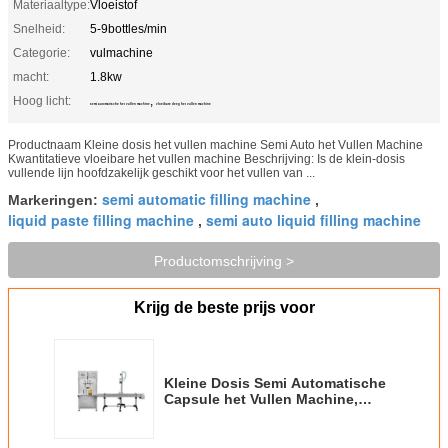
Materiaaltype:
Vloeistof
Snelheid:
5-9bottles/min
Categorie:
vulmachine
macht:
1.8kw
Hoog licht:
,
semi automatische het vullen machine
vloeibare deeg het vullen machine
Productnaam Kleine dosis het vullen machine Semi Auto het Vullen Machine
Kwantitatieve vloeibare het vullen machine Beschrijving: Is de klein-dosis
vullende lijn hoofdzakelijk geschikt voor het vullen van ...
semi automatic filling machine
Markeringen:
,
liquid paste filling machine
semi auto liquid filling machine
,
Productomschrijving >
Krijg de beste prijs voor
Kleine Dosis Semi Automatische
Capsule het Vullen Machine,
Semi Automatische Flessenvuller