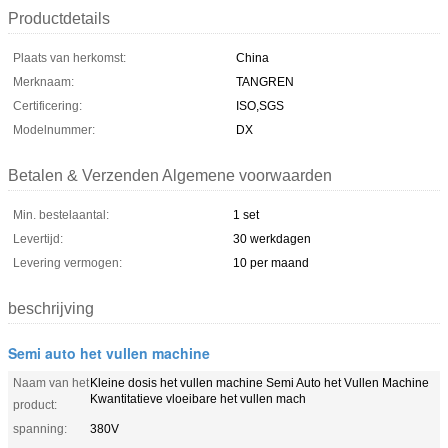
Productdetails
Plaats van herkomst:
China
Merknaam:
TANGREN
Certificering:
ISO,SGS
Modelnummer:
DX
Betalen & Verzenden Algemene voorwaarden
Min. bestelaantal:
1 set
Levertijd:
30 werkdagen
Levering vermogen:
10 per maand
beschrijving
Semi auto het vullen machine
Naam van het
Kleine dosis het vullen machine Semi Auto het Vullen Machine
Kwantitatieve vloeibare het vullen mach
product:
spanning:
380V