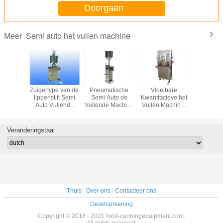
Doorgaan
Semi auto het vullen machine
Meer
Zuigertype van de
Pneumatische
Vloeibare
Zuigertype
lippenstift Semi
Semi Auto de
Kwantitatieve het
lippensti
Auto Vullende
Vullende Machine
Vullen Machine,
Auto Vul
Machine met het
Hoge Precisie van
Dubbele Plastic
Machine m
Verwarmen/het
de lijmbuis voor
Fles Semi
Verwarm
Bewegen
Deeg het Vullen
Automatische het
Bewe
Veranderingstaal
Vullen Machine
Thuis
|
Over ons
|
Contacteer ons
Desktopmening
Copyright © 2018 - 2021 food-canningequipment.com.
All rights reserved.