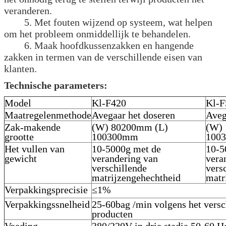
veranderen.
5. Met fouten wijzend op systeem, wat helpen
om het probleem onmiddellijk te behandelen.
6. Maak hoofdkussenzakken en hangende
zakken in termen van de verschillende eisen van
klanten.
Technische parameters:
Model
Kl-F420
Kl-F
Maatregelenmethode
Avegaar het doseren
Aveg
Zak-makende
(W) 80200mm (L)
(W)
grootte
100300mm
100
Het vullen van
10-5000g met de
10-5
gewicht
verandering van
vera
verschillende
vers
matrijzengehechtheid
matr
Verpakkingsprecisie
≤1%
Verpakkingssnelheid
25-60bag /min volgens het versc
producten
Voeding
380/220V in drie stadia 50-60 H