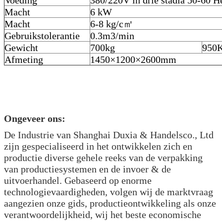
Macht
6 kW
Macht
6-8 kg/c㎡
Gebruikstolerantie
0.3m3/min
Gewicht
700kg
950
Afmeting
1450×1200×2600mm
Ongeveer ons:
De Industrie van Shanghai Duxia & Handelsco., Ltd
zijn gespecialiseerd in het ontwikkelen zich en
productie diverse gehele reeks van de verpakking
van productiesystemen en de invoer & de
uitvoerhandel. Gebaseerd op enorme
technologievaardigheden, volgen wij de marktvraag
aangezien onze gids, productieontwikkeling als onze
verantwoordelijkheid, wij het beste economische