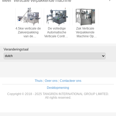
Verticale verpakkende machine
Meer
lige
4.5kw verticale de
De volledige
Zak Verticale
Vertic
tische
Zakverpakking
Automatische
Verpakkende
Verpak
rel
van de
Verticale Controle
Machine Op
Machine 
kkende
Verpakkingsmachine
van de
zwaar werk
zak 
, Wegend
voor Kwantitatieve
Verpakkende
berekend met
Achterver
pakkend
Poederproducten
Machinefrequentie
Touch
voo
Veranderingstaal
riaal
voor
screencontrole
Voedsel/C
Deegproducten
Produ
Thuis
|
Over ons
|
Contacteer ons
Desktopmening
Copyright © 2018 - 2025 TANGREN INTERNATIONAL GROUP LIMITED.
All rights reserved.