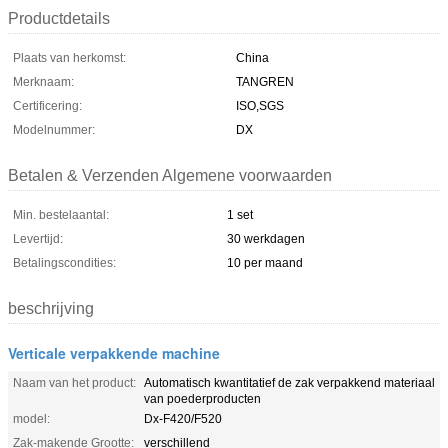
Productdetails
Plaats van herkomst:
China
Merknaam:
TANGREN
Certificering:
ISO,SGS
Modelnummer:
DX
Betalen & Verzenden Algemene voorwaarden
Min. bestelaantal:
1 set
Levertijd:
30 werkdagen
Betalingscondities:
10 per maand
beschrijving
Verticale verpakkende machine
Naam van het product:
Automatisch kwantitatief de zak verpakkend materiaal
van poederproducten
model:
Dx-F420/F520
Zak-makende Grootte:
verschillend