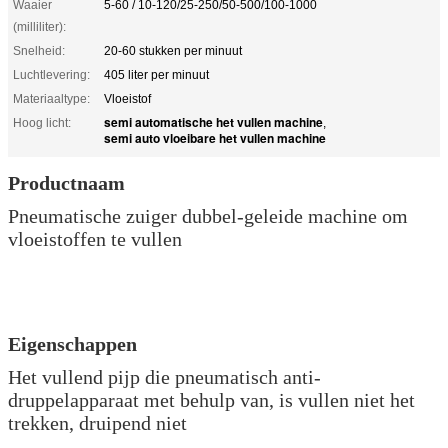
Waaier
5-60 / 10-120/25-250/50-500/100-1000
(milliliter):
Snelheid:
20-60 stukken per minuut
Luchtlevering:
405 liter per minuut
Materiaaltype:
Vloeistof
semi automatische het vullen machine
Hoog licht:
,
semi auto vloeibare het vullen machine
Productnaam
Pneumatische zuiger dubbel-geleide machine om
vloeistoffen te vullen
Eigenschappen
Het vullend pijp die pneumatisch anti-
druppelapparaat met behulp van, is vullen niet het
trekken, druipend niet