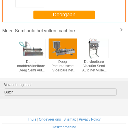
van de Zuigervuller voor het
Vullen van Vloeistoffen
Doorgaan
Semi auto het vullen machine
Meer
ibare
Dunne
Deeg
De vloeibare
Zuigertype
tieve het
modder/Vloeibare
Pneumatische
Vacuüm Semi
lippensti
Machine,
Deeg Semi Auto
Vloeibare het
Auto het Vullen
Auto Vul
 Plastic
het Vullen
Vullen Machine,
Machine paste
Machine m
 Semi
Machine
Semi Autozuiger
Hoge
Verwarm
sche het
Kwantitatief voor
het Vullen
Nauwkeurigheid
Bewe
Veranderingstaal
Machine
Chemische
Machine
voor Parfum aan
Industrie
Dutch
Thuis
|
Ongeveer ons
|
Sitemap
|
Privacy Policy
Desktopmening