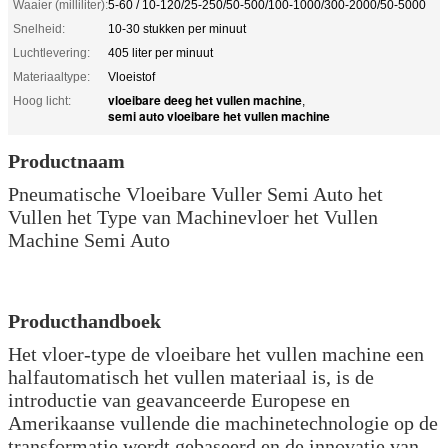
Waaier (milliliter):
5-60 / 10-120/25-250/50-500/100-1000/300-2000/50-5000
Snelheid:
10-30 stukken per minuut
Luchtlevering:
405 liter per minuut
Materiaaltype:
Vloeistof
vloeibare deeg het vullen machine
Hoog licht:
,
semi auto vloeibare het vullen machine
Productnaam
Pneumatische Vloeibare Vuller Semi Auto het
Vullen het Type van Machinevloer het Vullen
Machine Semi Auto
Producthandboek
Het vloer-type de vloeibare het vullen machine een
halfautomatisch het vullen materiaal is, is de
introductie van geavanceerde Europese en
Amerikaanse vullende die machinetechnologie op de
transformatie wordt gebaseerd en de innovatie van