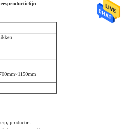
eesproductielijn
likken
×700mm×1150mm
erp, productie.