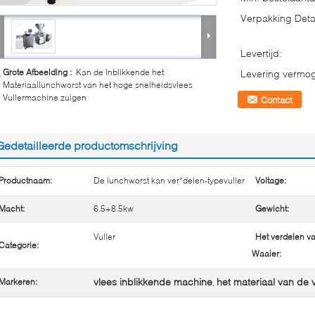
Verpakking Detai
Levertijd:
Grote Afbeelding :
Kan de Inblikkende het
Levering vermo
Materiaallunchworst van het hoge snelheidsvlees
Vullermachine zuigen
Contact
Gedetailleerde productomschrijving
Productnaam:
De lunchworst kan ver*delen-typevuller
Voltage:
Macht:
6.5+8.5kw
Gewicht:
Vuller
Het verdelen v
Categorie:
Waaier:
vlees inblikkende machine
het materiaal van de 
Markeren:
,