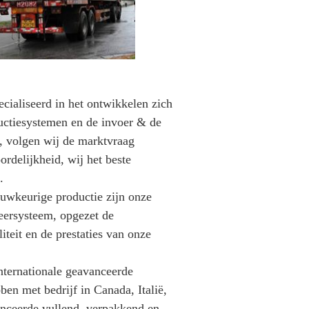
cialiseerd in het ontwikkelen zich
uctiesystemen en de invoer & de
, volgen wij de marktvraag
rdelijkheid, wij het beste
.
auwkeurige productie zijn onze
eersysteem, opgezet de
teit en de prestaties van onze
internationale geavanceerde
en met bedrijf in Canada, Italië,
nceerde vullend, verpakkend en