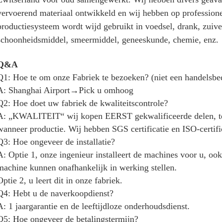
vervoerend materiaal ontwikkeld en wij hebben op professione
productiesysteem wordt wijd gebruikt in voedsel, drank, zuive
schoonheidsmiddel, smeermiddel, geneeskunde, chemie, enz.
Q&A
Q1: Hoe te om onze Fabriek te bezoeken? (niet een handelsbed
A: Shanghai Airport→Pick u omhoog
Q2: Hoe doet uw fabriek de kwaliteitscontrole?
A: „KWALITEIT“ wij kopen EERST gekwalificeerde delen, te
wanneer productie. Wij hebben SGS certificatie en ISO-certifi
Q3: Hoe ongeveer de installatie?
A: Optie 1, onze ingenieur installeert de machines voor u, ook 
machine kunnen onafhankelijk in werking stellen.
Optie 2, u leert dit in onze fabriek.
Q4: Hebt u de naverkoopdienst?
A: 1 jaargarantie en de leeftijdloze onderhoudsdienst.
Q5: Hoe ongeveer de betalingstermijn?