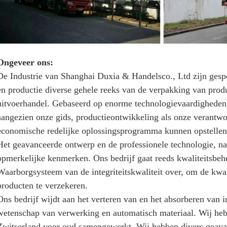
Ongeveer ons:
De Industrie van Shanghai Duxia & Handelsco., Ltd zijn gespe
en productie diverse gehele reeks van de verpakking van prod
uitvoerhandel. Gebaseerd op enorme technologievaardigheden
aangezien onze gids, productieontwikkeling als onze verantwoo
economische redelijke oplossingsprogramma kunnen opstellen
Het geavanceerde ontwerp en de professionele technologie, n
opmerkelijke kenmerken. Ons bedrijf gaat reeds kwaliteitsbeh
Waarborgsysteem van de integriteitskwaliteit over, om de kwali
producten te verzekeren.
Ons bedrijf wijdt aan het verteren van en het absorberen van 
wetenschap van verwerking en automatisch materiaal. Wij hebb
Zwitserland voor oud samengewerkt. Wij hebben divers geava