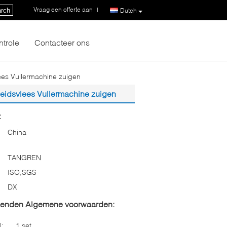
Vraag een offerte aan
|
rch
Dutch
ntrole
Contacteer ons
ees Vullermachine zuigen
heidsvlees Vullermachine zuigen
:
China
TANGREN
ISO,SGS
DX
zenden Algemene voorwaarden:
l:
1 set