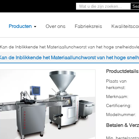
Sea
Producten
Over ons
Fabrieksreis
Kwaliteitsco
Kan de Inblikkende het Materiaallunchworst van het hoge snelheidsvl
Kan de Inblikkende het Materiaallunchworst van het hoge snel
Productdetails
Plaats van
herkomst:
Merknaam:
Certificering:
Modelnummer:
Betalen & Ver
Min. bestelaanta