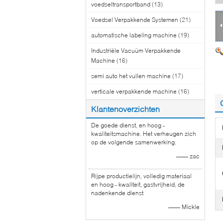
voedseltransportband
(13)
Voedsel Verpakkende Systemen
(21)
automatische labeling machine
(19)
Industriële Vacuüm Verpakkende
Machine
(16)
semi auto het vullen machine
(17)
verticale verpakkende machine
(16)
Klantenoverzichten
De goede dienst, en hoog -
kwaliteitsmachine. Het verheugen zich
op de volgende samenwerking.
—— zac
Rijpe productielijn, volledig materiaal
en hoog - kwaliteit, gastvrijheid, de
nadenkende dienst
—— Mickle