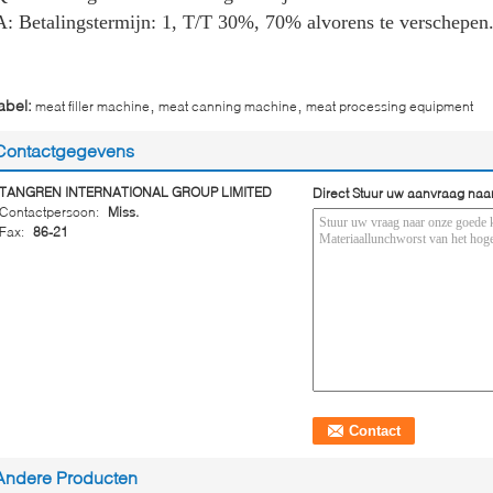
A: Betalingstermijn: 1, T/T 30%, 70% alvorens te verschepen
,
,
abel:
meat filler machine
meat canning machine
meat processing equipment
Contactgegevens
TANGREN INTERNATIONAL GROUP LIMITED
Direct Stuur uw aanvraag naa
Contactpersoon:
Miss.
Fax:
86-21
Andere Producten