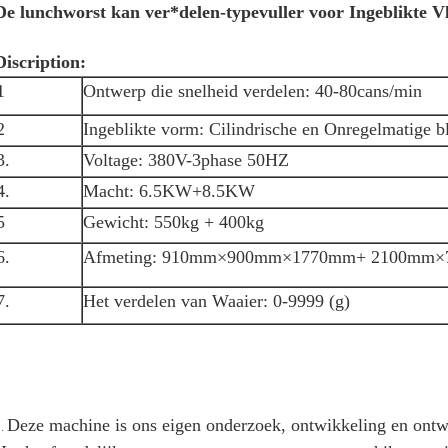
De lunchworst kan ver*delen-typevuller voor Ingeblikte Vl
Discription:
1
Ontwerp die snelheid verdelen: 40-80cans/min
2
Ingeblikte vorm: Cilindrische en Onregelmatige b
3.
Voltage: 380V-3phase 50HZ
4.
Macht: 6.5KW+8.5KW
5
Gewicht: 550kg + 400kg
6.
Afmeting: 910mm×900mm×1770mm+ 2100mm
7.
Het verdelen van Waaier: 0-9999 (g)
Deze machine is ons eigen onderzoek, ontwikkeling en ontw
1.