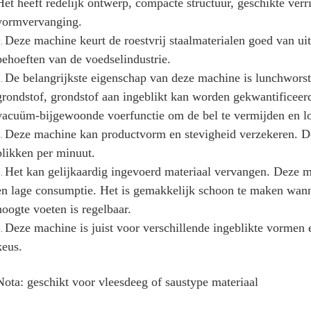
Het heeft redelijk ontwerp, compacte structuur, geschikte ver
vormvervanging.
Deze machine keurt de roestvrij staalmaterialen goed van ui
2.
behoeften van de voedselindustrie.
De belangrijkste eigenschap van deze machine is lunchworst 
3.
grondstof, grondstof aan ingeblikt kan worden gekwantificeerd 
vacuüm-bijgewoonde voerfunctie om de bel te vermijden en lo
Deze machine kan productvorm en stevigheid verzekeren. D
4.
blikken per minuut.
Het kan gelijkaardig ingevoerd materiaal vervangen. Deze m
5.
en lage consumptie. Het is gemakkelijk schoon te maken wan
hoogte voeten is regelbaar.
Deze machine is juist voor verschillende ingeblikte vormen e
6.
keus.
Nota: geschikt voor vleesdeeg of saustype materiaal