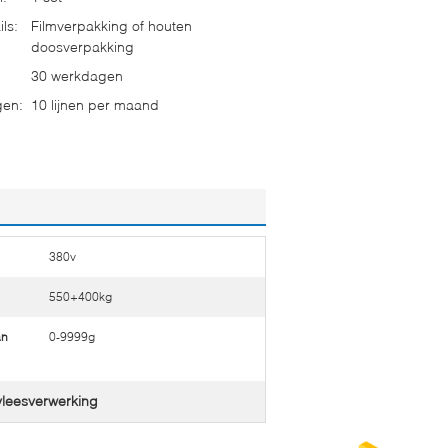
ls:
Filmverpakking of houten
doosverpakking
30 werkdagen
gen:
10 lijnen per maand
380v
550+400kg
an
0-9999g
vleesverwerking