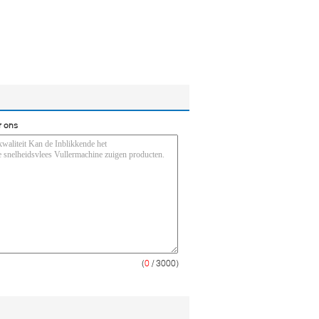
.
r ons
(
0
/ 3000)