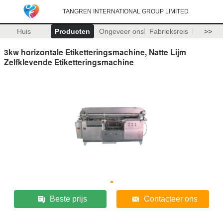
TANGREN INTERNATIONAL GROUP LIMITED
Huis
Producten
Ongeveer ons
Fabrieksreis
>>
3kw horizontale Etiketteringsmachine, Natte Lijm
Zelfklevende Etiketteringsmachine
Beste prijs
Contacteer ons