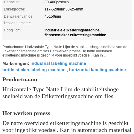
Capaciteit:
80-400pcs/min
Etiketgrootte:
117-520mm*50-254mm
De waaier van de
45150mm
flessendiameter:
industriële etiketteringsmachine
Hoog licht:
,
flessensticker etiketteringsmachine
Productnaam Horizontale Type Natte Lijm de stabiliteitshoge snelheid van de
Etiketteringsmachine om fles Het werken proess De natte overvloed
etiketteringsmachine is geschikt voor ingeblikt voedsel. Kan in ...
industrial labeling machine
Markeringen:
,
bottle sticker labeling machine
horizontal labeling machine
,
Productnaam
Horizontale Type Natte Lijm de stabiliteitshoge
snelheid van de Etiketteringsmachine om fles
Het werken proess
De natte overvloed etiketteringsmachine is geschikt
voor ingeblikt voedsel. Kan in automatisch materiaal