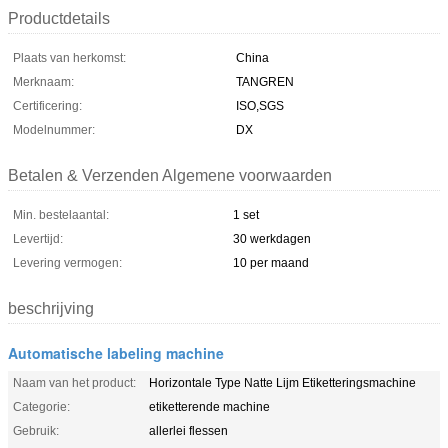
Productdetails
Plaats van herkomst:
China
Merknaam:
TANGREN
Certificering:
ISO,SGS
Modelnummer:
DX
Betalen & Verzenden Algemene voorwaarden
Min. bestelaantal:
1 set
Levertijd:
30 werkdagen
Levering vermogen:
10 per maand
beschrijving
Automatische labeling machine
Naam van het product:
Horizontale Type Natte Lijm Etiketteringsmachine
Categorie:
etiketterende machine
Gebruik:
allerlei flessen