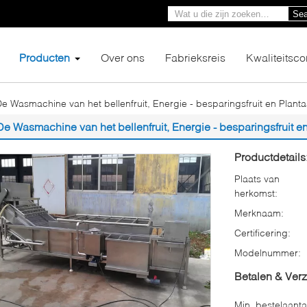
Sea
Producten
Over ons
Fabrieksreis
Kwaliteitsco
e Wasmachine van het bellenfruit, Energie - besparingsfruit en Pla
De Wasmachine van het bellenfruit, Energie - besparingsfruit
Productdetails
Plaats van
herkomst:
Merknaam:
Certificering:
Modelnummer:
Betalen & Ver
Min. bestelaanta