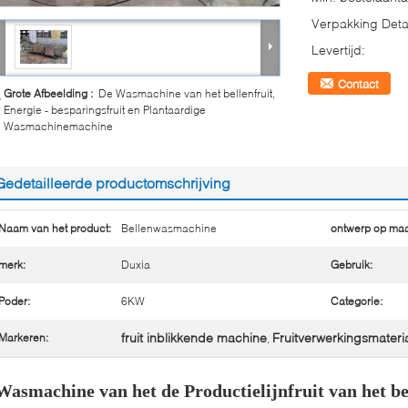
Verpakking Detai
Levertijd:
Contact
Grote Afbeelding :
De Wasmachine van het bellenfruit,
Energie - besparingsfruit en Plantaardige
Wasmachinemachine
Gedetailleerde productomschrijving
Naam van het product:
Bellenwasmachine
ontwerp op maa
merk:
Duxia
Gebruik:
Poder:
6KW
Categorie:
fruit inblikkende machine
Fruitverwerkingsmateri
Markeren:
,
Wasmachine van het de Productielijnfruit van het b