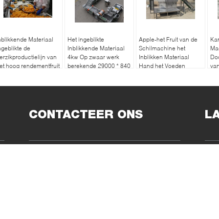
nblikkende Materiaal
Het ingeblikte
Apple-het Fruit van de
Kan
ngeblikte de
Inblikkende Materiaal
Schilmachine het
Ma
erzikproductielijn van
4kw Op zwaar werk
Inblikken Materiaal
Doo
et hoog rendementfruit
berekende 29000 * 840
Hand het Voeden
va
* 900mm van het
Douaneontwerp
Gro
Ananasfruit
uit
CONTACTEER ONS
L
de
Factory Adres:
Songjiangdistrict, Shanghai
201620, P.R.China