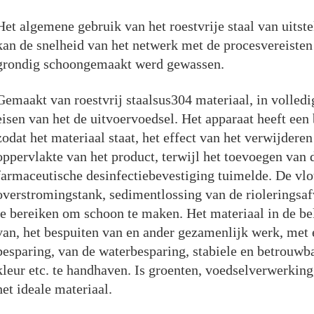
Het algemene gebruik van het roestvrije staal van uitst
kan de snelheid van het netwerk met de procesvereisten
grondig schoongemaakt werd gewassen.
Gemaakt van roestvrij staalsus304 materiaal, in volled
eisen van het de uitvoervoedsel. Het apparaat heeft een
zodat het materiaal staat, het effect van het verwijderen
oppervlakte van het product, terwijl het toevoegen van 
farmaceutische desinfectiebevestiging tuimelde. De vlo
overstromingstank, sedimentlossing van de rioleringsaf
te bereiken om schoon te maken. Het materiaal in de bel
van, het bespuiten van en ander gezamenlijk werk, met 
besparing, van de waterbesparing, stabiele en betrouwb
kleur etc. te handhaven. Is groenten, voedselverwerking
het ideale materiaal.