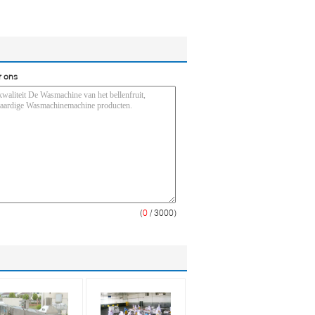
r ons
(
0
/ 3000)