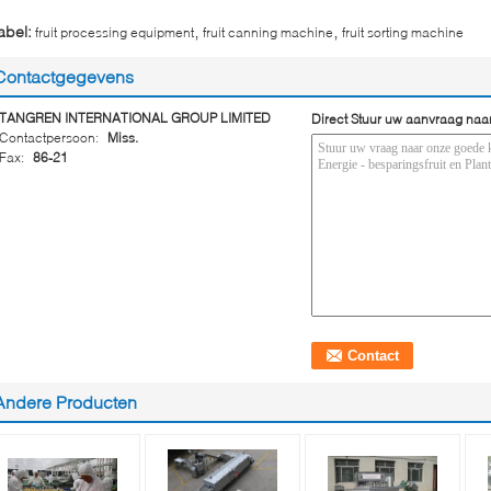
,
,
abel:
fruit processing equipment
fruit canning machine
fruit sorting machine
Contactgegevens
TANGREN INTERNATIONAL GROUP LIMITED
Direct Stuur uw aanvraag naa
Contactpersoon:
Miss.
Fax:
86-21
Andere Producten