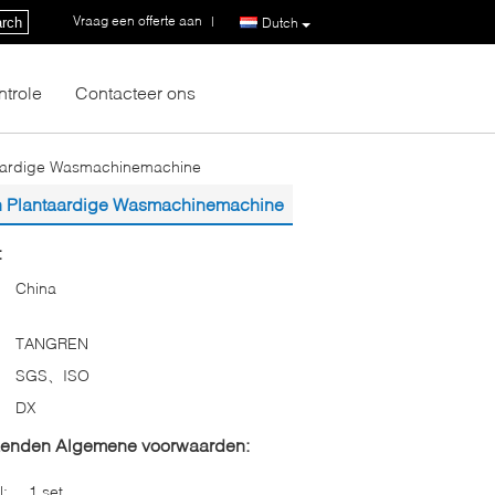
Vraag een offerte aan
|
rch
Dutch
ntrole
Contacteer ons
ntaardige Wasmachinemachine
 en Plantaardige Wasmachinemachine
:
China
TANGREN
SGS、ISO
DX
zenden Algemene voorwaarden:
l:
1 set