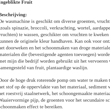
Ingeblikte Fruit
Beschrijving:
De wasmachine is geschikt om diverse groenten, vruchte
(zoals spinazie, broccoli, verkrachting, wortel, aardapp
vruchten) te wassen, geschikter om vruchten te kweken 
kunnen de originele kleur handhaven. Kan ook voor ontz
het doorweken en het schoonmaken van droge materialen
materialen die (bevestigende agenten toevoegen) word
met mijn die bedrijf worden gebruikt uit het vervoeren
samengesteld van fruit, plantaardige waslijn.
Door de hoge druk roterende pomp om water te maken t
het stof op de oppervlakte van het materiaal, sediment 
het roestvrij staalnetwerk, het schoongemaakte materiaa
Waaiervormige pijp, de groenten voor het secundaire 
schoonmaken effect te bereiken.