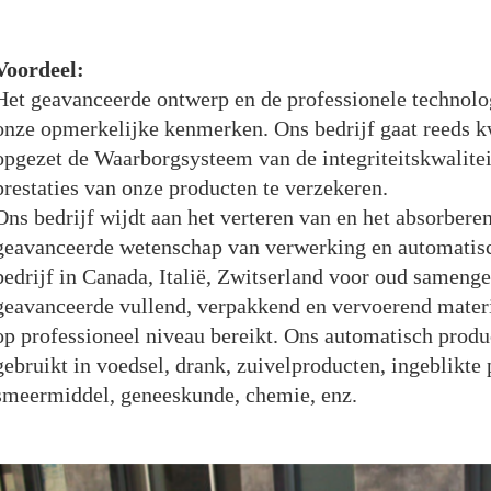
Voordeel:
Het geavanceerde ontwerp en de professionele technolo
onze opmerkelijke kenmerken. Ons bedrijf gaat reeds k
opgezet de Waarborgsysteem van de integriteitskwalitei
prestaties van onze producten te verzekeren.
Ons bedrijf wijdt aan het verteren van en het absorberen
geavanceerde wetenschap van verwerking en automatisc
bedrijf in Canada, Italië, Zwitserland voor oud sameng
geavanceerde vullend, verpakkend en vervoerend mater
op professioneel niveau bereikt. Ons automatisch prod
gebruikt in voedsel, drank, zuivelproducten, ingeblikt
smeermiddel, geneeskunde, chemie, enz.