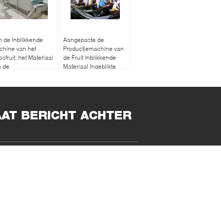
 de Inblikkende
Aangepaste de
chine van het
Productiemachine van
sfruit, het Materiaal
de Fruit Inblikkende
n de
Materiaal Ingeblikte
entenFruitverwerking
Aardbei
putten
AAT BERICHT ACHTER