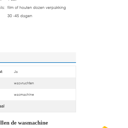
ls:
film of houten dozen verpakking
30 -45 dagen
t:
Ja
wasvruchten
wasmachine
aal
ellen de wasmachine