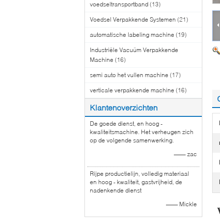
voedseltransportband
(13)
Voedsel Verpakkende Systemen
(21)
automatische labeling machine
(19)
Industriële Vacuüm Verpakkende
Machine
(16)
semi auto het vullen machine
(17)
verticale verpakkende machine
(16)
Klantenoverzichten
De goede dienst, en hoog -
kwaliteitsmachine. Het verheugen zich
op de volgende samenwerking.
—— zac
Rijpe productielijn, volledig materiaal
en hoog - kwaliteit, gastvrijheid, de
nadenkende dienst
—— Mickle