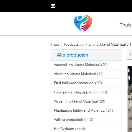
Thuis
D
Thuis
Producten
Fruit Inblikkend Materiaal
Alle producten
Voedsel Inblikkend Materiaal
(20)
Vlees Inblikkend Materiaal
(19)
Fruit Inblikkend Materiaal
(20)
Food processing apparatuur
(23)
Vissen Inblikkend Materiaal
(20)
Plantaardig Inblikkend Materiaal
(21)
Vulling productielijn
(13)
Het Systeem van de