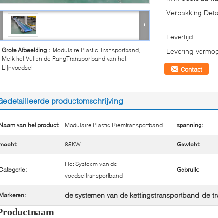
Verpakking Detai
Levertijd:
Grote Afbeelding :
Modulaire Plastic Transportband,
Levering vermo
Melk het Vullen de RangTransportband van het
Lijnvoedsel
Contact
Gedetailleerde productomschrijving
Naam van het product:
Modulaire Plastic Riemtransportband
spanning:
macht:
85KW
Gewicht:
Het Systeem van de
Categorie:
Gebruik:
voedseltransportband
de systemen van de kettingstransportband
de t
Markeren:
,
Productnaam