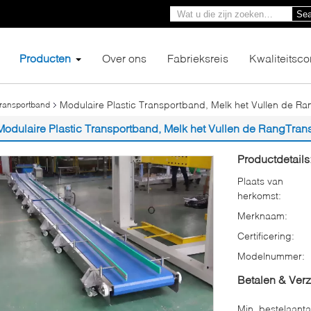
Sea
Producten
Over ons
Fabrieksreis
Kwaliteitsco
Modulaire Plastic Transportband, Melk het Vullen de R
transportband
Modulaire Plastic Transportband, Melk het Vullen de RangTran
Productdetails
Plaats van
herkomst:
Merknaam:
Certificering:
Modelnummer:
Betalen & Ver
Min. bestelaanta