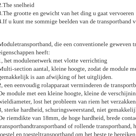
2.The snelheid
3.The grootte en gewicht van het ding u gaat vervoeren
4.If u kunt me sommige beelden van de transportband ver
Moduletransportband, die een conventionele geweven tr
eigenschappen heeft:
1, het modulenetwerk met vlotte verrichting
Multi-section aantal, kleine hoogte, zodat de module me
gemakkelijk is aan afwijking of het uitglijden.
2, een eenvoudig rolapparaat verminderen de transport
De module met een kleine hoogte, kleine de verschijni
wieldiameter, lost het probleem van riem het verzakken
3, sterke hardheid, schuringsweerstand, niet gemakkelij
De riemdikte van 18mm, de hoge hardheid, brede conta
transportbandtransportband of rollende transportband, 
toestel en toesteltransportband om het beste te bereiken