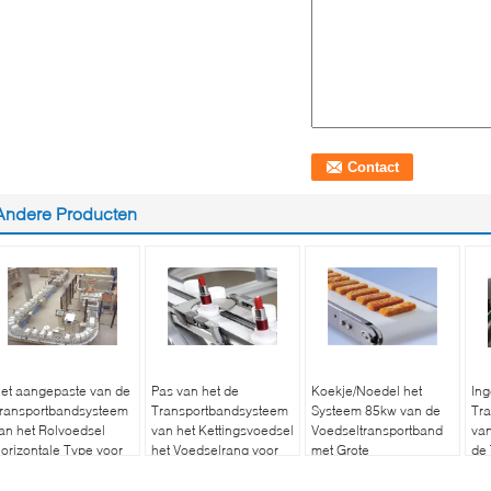
Andere Producten
et aangepaste van de
Pas van het de
Koekje/Noedel het
Ing
ransportbandsysteem
Transportbandsysteem
Systeem 85kw van de
Tr
an het Rolvoedsel
van het Kettingsvoedsel
Voedseltransportband
van
orizontale Type voor
het Voedselrang voor
met Grote
de 
erpakking/het Opslaan
de Verwerking van de
Ladingscapaciteit
het
Goederentabak aan