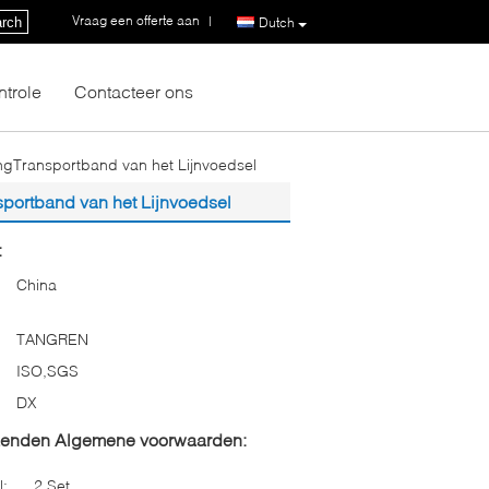
Vraag een offerte aan
|
rch
Dutch
ntrole
Contacteer ons
angTransportband van het Lijnvoedsel
sportband van het Lijnvoedsel
:
China
TANGREN
ISO,SGS
DX
zenden Algemene voorwaarden:
l:
2 Set