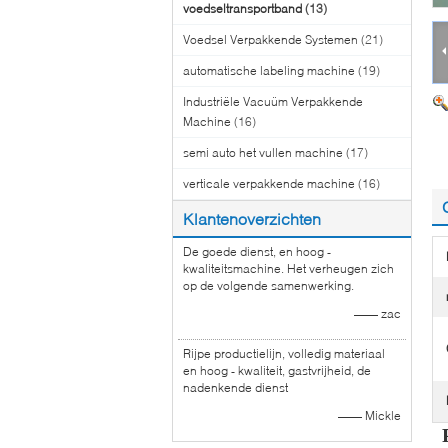
voedseltransportband
(13)
Voedsel Verpakkende Systemen
(21)
automatische labeling machine
(19)
Industriële Vacuüm Verpakkende
Machine
(16)
semi auto het vullen machine
(17)
verticale verpakkende machine
(16)
Klantenoverzichten
De goede dienst, en hoog -
kwaliteitsmachine. Het verheugen zich
op de volgende samenwerking.
—— zac
Rijpe productielijn, volledig materiaal
en hoog - kwaliteit, gastvrijheid, de
nadenkende dienst
—— Mickle