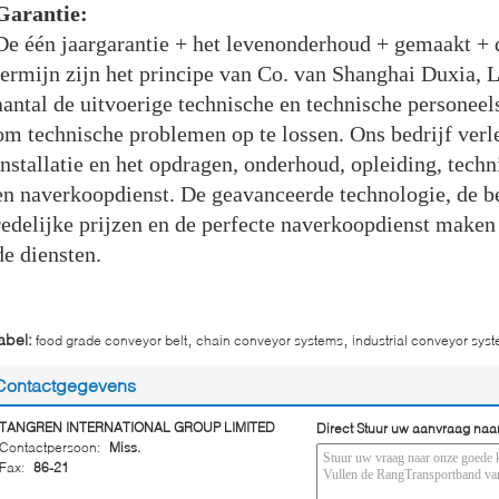
Garantie:
De één jaargarantie + het levenonderhoud + gemaakt + 
termijn zijn het principe van Co. van Shanghai Duxia, L
aantal de uitvoerige technische en technische personeels
om technische problemen op te lossen. Ons bedrijf verl
installatie en het opdragen, onderhoud, opleiding, techn
en naverkoopdienst. De geavanceerde technologie, de be
redelijke prijzen en de perfecte naverkoopdienst maken
de diensten.
,
,
abel:
food grade conveyor belt
chain conveyor systems
industrial conveyor sys
Contactgegevens
TANGREN INTERNATIONAL GROUP LIMITED
Direct Stuur uw aanvraag naa
Contactpersoon:
Miss.
Fax:
86-21