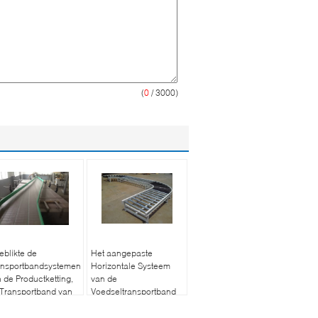
(
0
/ 3000)
eblikte de
Het aangepaste
ansportbandsystemen
Horizontale Systeem
 de Productketting,
van de
Transportband van
Voedseltransportband
 DrankRustijzer
voor Voedsel het
Inblikken Levering