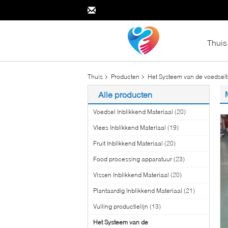
Thuis
Thuis
Producten
Het Systeem van de voedsel
Alle producten
Voedsel Inblikkend Materiaal
(20)
Vlees Inblikkend Materiaal
(19)
Fruit Inblikkend Materiaal
(20)
Food processing apparatuur
(23)
Vissen Inblikkend Materiaal
(20)
Plantaardig Inblikkend Materiaal
(21)
Vulling productielijn
(13)
Het Systeem van de