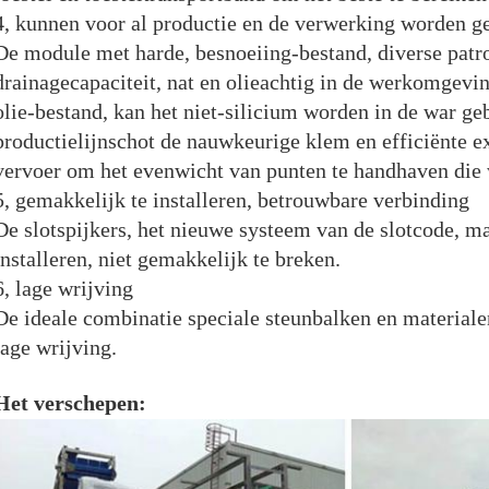
4, kunnen voor al productie en de verwerking worden g
De module met harde, besnoeiing-bestand, diverse patr
drainagecapaciteit, nat en olieachtig in de werkomgevin
olie-bestand, kan het niet-silicium worden in de war geb
productielijnschot de nauwkeurige klem en efficiënte e
vervoer om het evenwicht van punten te handhaven die
5, gemakkelijk te installeren, betrouwbare verbinding
De slotspijkers, het nieuwe systeem van de slotcode, 
installeren, niet gemakkelijk te breken.
6, lage wrijving
De ideale combinatie speciale steunbalken en materiale
lage wrijving.
Het verschepen: