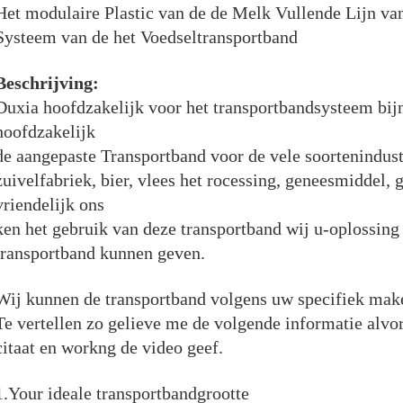
Het modulaire Plastic van de de Melk Vullende Lijn v
Systeem van de het Voedseltransportband
Beschrijving:
Duxia hoofdzakelijk voor het transportbandsysteem bijn
hoofdzakelijk
de aangepaste Transportband voor de vele soortenindustr
zuivelfabriek, bier, vlees het rocessing, geneesmiddel, g
vriendelijk ons
ken het gebruik van deze transportband wij u-oplossing 
transportband kunnen geven.
Wij kunnen de transportband volgens uw specifiek make
Te vertellen zo gelieve me de volgende informatie alvor
citaat en workng de video geef.
1.Your ideale transportbandgrootte