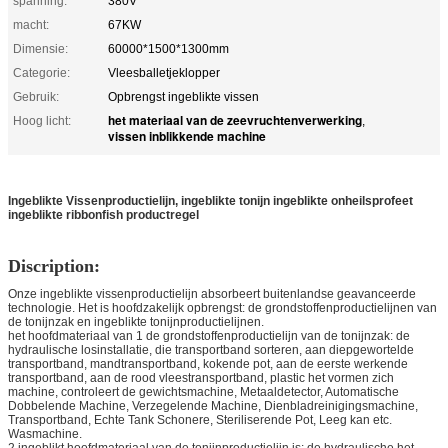
spanning:
380V
macht:
67KW
Dimensie:
60000*1500*1300mm
Categorie:
Vleesballetjeklopper
Gebruik:
Opbrengst ingeblikte vissen
het materiaal van de zeevruchtenverwerking
Hoog licht:
,
vissen inblikkende machine
Ingeblikte Vissenproductielijn, ingeblikte tonijn ingeblikte onheilsprofeet
ingeblikte ribbonfish productregel
Discription:
Onze ingeblikte vissenproductielijn absorbeert buitenlandse geavanceerde
technologie. Het is hoofdzakelijk opbrengst: de grondstoffenproductielijnen van
de tonijnzak en ingeblikte tonijnproductielijnen.
het hoofdmateriaal van 1 de grondstoffenproductielijn van de tonijnzak: de
hydraulische losinstallatie, die transportband sorteren, aan diepgewortelde
transportband, mandtransportband, kokende pot, aan de eerste werkende
transportband, aan de rood vleestransportband, plastic het vormen zich
machine, controleert de gewichtsmachine, Metaaldetector, Automatische
Dobbelende Machine, Verzegelende Machine, Dienbladreinigingsmachine,
Transportband, Echte Tank Schonere, Steriliserende Pot, Leeg kan etc.
Wasmachine.
2 ingeblikt hoofdmateriaal van de tonijnproductielijn is: de hydraulische het