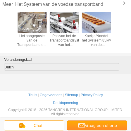
Het Systeem van de voedseltransportband
Meer
Het aangepaste
Pas van het de
Koekje/Noedel
Het aang
van de
Transportbandsysteem
het Systeem 85kw
van 
Transportbandsysteem
van het
van de
Transport
van het
Kettingsvoedsel
Voedseltransportband
van h
Rolvoedsel
het Voedselrang
met Grote
Rolvoe
Horizontale Type
voor de
Ladingscapaciteit
Horizonta
Veranderingstaal
voor
Verwerking van
voo
Verpakking/het
de
Verpakki
Dutch
Opslaan
Goederentabak
Opsl
aan
Thuis
|
Ongeveer ons
|
Sitemap
|
Privacy Policy
Desktopmening
Copyright © 2018 - 2026 TANGREN INTERNATIONAL GROUP LIMITED.
All rights reserved.
Chat
Vraag een offerte